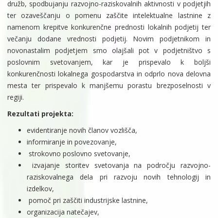
družb, spodbujanju razvojno-raziskovalnih aktivnosti v podjetjih
ter ozaveščanju o pomenu zaščite intelektualne lastnine z
namenom krepitve konkurenčne prednosti lokalnih podjetij ter
večanju dodane vrednosti podjetij. Novim podjetnikom in
novonastalim podjetjem smo olajšali pot v podjetništvo s
poslovnim svetovanjem, kar je prispevalo k boljši
konkurenčnosti lokalnega gospodarstva in odprlo nova delovna
mesta ter prispevalo k manjšemu porastu brezposelnosti v
regiji.
Rezultati projekta:
evidentiranje novih članov vozlišča,
informiranje in povezovanje,
strokovno poslovno svetovanje,
izvajanje storitev svetovanja na področju razvojno-
raziskovalnega dela pri razvoju novih tehnologij in
izdelkov,
pomoč pri zaščiti industrijske lastnine,
organizacija natečajev,