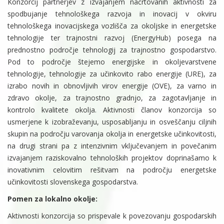
Konzorcij partnerjev z izvajanjem načrtovanih aktivnosti za
spodbujanje tehnološkega razvoja in inovacij v okviru
tehnološkega inovacijskega vozlišča za okoljske in energetske
tehnologije ter trajnostni razvoj (EnergyHub) posega na
prednostno področje tehnologij za trajnostno gospodarstvo.
Pod to področje štejemo energijske in okoljevarstvene
tehnologije, tehnologije za učinkovito rabo energije (URE), za
izrabo novih in obnovljivih virov energije (OVE), za varno in
zdravo okolje, za trajnostno gradnjo, za zagotavljanje in
kontrolo kvalitete okolja. Aktivnosti članov konzorcija so
usmerjene k izobraževanju, usposabljanju in osveščanju ciljnih
skupin na področju varovanja okolja in energetske učinkovitosti,
na drugi strani pa z intenzivnim vključevanjem in povečanim
izvajanjem raziskovalno tehnoloških projektov doprinašamo k
inovativnim celovitim rešitvam na področju energetske
učinkovitosti slovenskega gospodarstva.
Pomen za lokalno okolje:
Aktivnosti konzorcija so prispevale k povezovanju gospodarskih