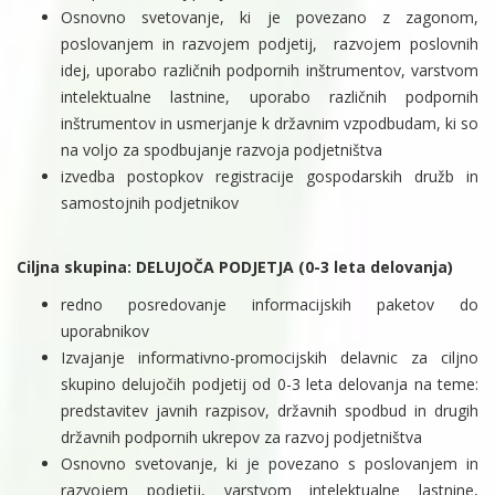
Osnovno svetovanje, ki je povezano z zagonom,
poslovanjem in razvojem podjetij, razvojem poslovnih
idej, uporabo različnih podpornih inštrumentov, varstvom
intelektualne lastnine, uporabo različnih podpornih
inštrumentov in usmerjanje k državnim vzpodbudam, ki so
na voljo za spodbujanje razvoja podjetništva
izvedba postopkov registracije gospodarskih družb in
samostojnih podjetnikov
Ciljna skupina: DELUJOČA PODJETJA (0-3 leta delovanja)
redno posredovanje informacijskih paketov do
uporabnikov
Izvajanje informativno-promocijskih delavnic za ciljno
skupino delujočih podjetij od 0-3 leta delovanja na teme:
predstavitev javnih razpisov, državnih spodbud in drugih
državnih podpornih ukrepov za razvoj podjetništva
Osnovno svetovanje, ki je povezano s poslovanjem in
razvojem podjetij, varstvom intelektualne lastnine,