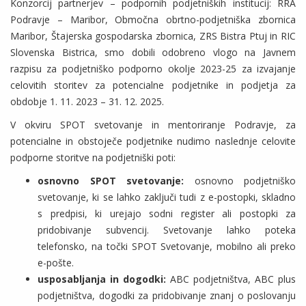
Konzorcij partnerjev – podpornih podjetniških institucij: RRA
Podravje – Maribor, Območna obrtno-podjetniška zbornica
Maribor, Štajerska gospodarska zbornica, ZRS Bistra Ptuj in RIC
Slovenska Bistrica, smo dobili odobreno vlogo na Javnem
razpisu za podjetniško podporno okolje 2023-25 za izvajanje
celovitih storitev za potencialne podjetnike in podjetja za
obdobje 1. 11. 2023 – 31. 12. 2025.
V okviru SPOT svetovanje in mentoriranje Podravje, za
potencialne in obstoječe podjetnike nudimo naslednje celovite
podporne storitve na podjetniški poti:
osnovno SPOT svetovanje:
osnovno podjetniško
svetovanje, ki se lahko zaključi tudi z e-postopki, skladno
s predpisi, ki urejajo sodni register ali postopki za
pridobivanje subvencij. Svetovanje lahko poteka
telefonsko, na točki SPOT Svetovanje, mobilno ali preko
e-pošte.
usposabljanja in dogodki:
ABC podjetništva, ABC plus
podjetništva, dogodki za pridobivanje znanj o poslovanju