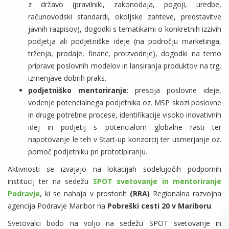
z državo (pravilniki, zakonodaja, pogoji, uredbe,
računovodski standardi, okoljske zahteve, predstavitve
javnih razpisov), dogodki s tematikami o konkretnih izzivih
podjetja ali podjetniške ideje (na področju marketinga,
trženja, prodaje, financ, proizvodnje), dogodki na temo
priprave poslovnih modelov in lansiranja produktov na trg,
izmenjave dobrih praks.
podjetniško mentoriranje
: presoja poslovne ideje,
vodenje potencialnega podjetnika oz. MSP skozi poslovne
in druge potrebne procese, identifikacije visoko inovativnih
idej in podjetij s potencialom globalne rasti ter
napotovanje le teh v Start-up konzorcij ter usmerjanje oz.
pomoč podjetniku pri prototipiranju.
Aktivnosti se izvajajo na lokacijah sodelujočih podpornih
institucij ter na sedežu
SPOT svetovanje in mentoriranje
Podravje
, ki se nahaja v prostorih
(RRA)
Regionalna razvojna
agencija Podravje Maribor na
Pobreški cesti 20 v Mariboru
.
Svetovalci bodo na voljo na sedežu SPOT svetovanje in