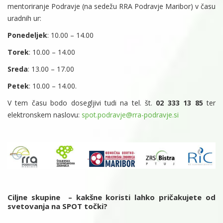
mentoriranje Podravje (na sedežu RRA Podravje Maribor) v času
uradnih ur:
Ponedeljek
: 10.00 – 14.00
Torek
: 10.00 – 14.00
Sreda
: 13.00 – 17.00
Petek
: 10.00 – 14.00.
V tem času bodo dosegljivi tudi na tel. št.
02 333 13 85
ter
elektronskem naslovu:
spot.podravje@rra-podravje.si
Ciljne skupine – kakšne koristi lahko pričakujete od
svetovanja na SPOT točki?