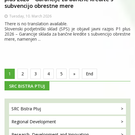
subvencijo obrestne mere
Tuesday, 10. March 2026
There is no translation available.
Slovenski podjetniški sklad (SPS) je objavil javni razpis P1 plus
2026 – Garancije sklada za bančne kredite s subvencijo obrestne
mere, namenjen ...
1
2
3
4
5
»
End
SRC BISTRA PTUJ
SRC Bistra
Ptuj
Regional
Development
Research, Development
and Innovation