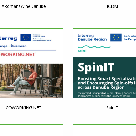
#RomansWineDanube
ICDM
COWORKING.NET
SpinIT