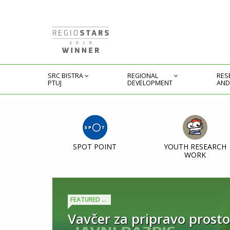
SRC BISTRA
REGIONAL
RES
PTUJ
DEVELOPMENT
AND
SPOT POINT
YOUTH RESEARCH
WORK
Slovenski podjetniški skla
Vavčer za pripravo prosto
Aktualni kaskadni razpisi
SPIRIT Slovenija vabi sta
ZAGON Coworking Ptuj
Potrebujete finančna sred
Točka SPOT svetovanje na 