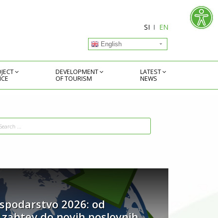
SI
EN
English
JECT
DEVELOPMENT
LATEST
ICE
OF TOURISM
NEWS
spodarstvo 2026: od
 zahtev do novih poslovnih