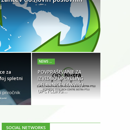
i
ce za
POVPRAŠEVANJE ZA
Moj spletni
IZVEDBO UPCYCLING
DELAVNICE V OKVIRU
UPCYCLING…
SOCIAL NETWORKS