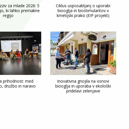
izziv za mlade 2026: 5
Ciklus usposabljanj o uporabi
jo, ki lahko premakne
biooglja in biostimulantov v
regijo
kmetijski praksi (EIP projekt)
 prihodnost: med
Inovativna gnojila na osnovi
o, družbo in naravo
biooglja in uporaba v ekološki
pridelavi zelenjave