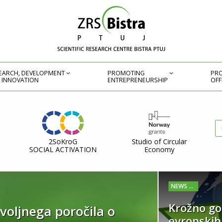
EARCH, DEVELOPMENT
PROMOTING
PRO
 INNOVATION
ENTREPRENEURSHIP
OFF
2SoKroG
Studio of Circular
SOCIAL ACTIVATION
Economy
Krožno go
d objavil razpis za
voljnega poročila o
 za podjetja
rtupe na največja
stva – povratna in
ZRS Bistra Ptuj, deluje
evropskih