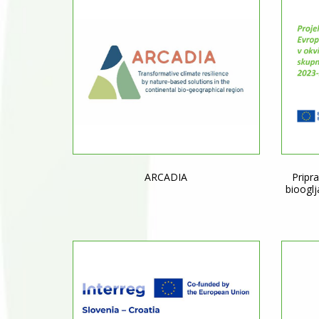
ARCADIA
Pripra
biooglj