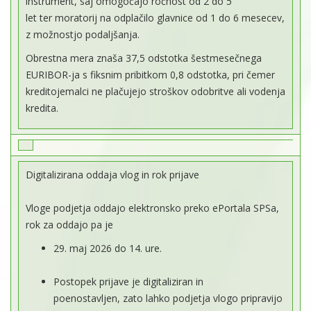
instrument, saj omogočajo ročnost od 2 do 5
let ter moratorij na odplačilo glavnice od 1 do 6 mesecev,
z možnostjo podaljšanja.
Obrestna mera znaša 37,5 odstotka šestmesečnega
EURIBOR-ja s fiksnim pribitkom 0,8 odstotka, pri čemer
kreditojemalci ne plačujejo stroškov odobritve ali vodenja
kredita.
Digitalizirana oddaja vlog in rok prijave
Vloge podjetja oddajo elektronsko preko ePortala SPSa,
rok za oddajo pa je
29. maj 2026 do 14. ure.
Postopek prijave je digitaliziran in
poenostavljen, zato lahko podjetja vlogo pripravijo