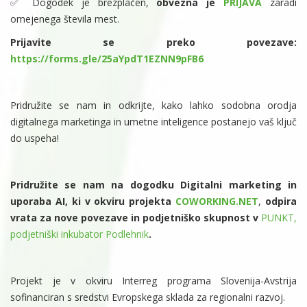
✅ Dogodek je brezplačen,
obvezna je
PRIJAVA
zaradi
omejenega števila mest.
Prijavite se preko povezave:
https://forms.gle/25aYpdT1EZNN9pFB6
Pridružite se nam in odkrijte, kako lahko sodobna orodja
digitalnega marketinga in umetne inteligence postanejo vaš ključ
do uspeha!
Pridružite se nam na dogodku
Digitalni marketing in
uporaba AI
, ki v okviru projekta
COWORKING.NET
,
odpira
vrata za nove povezave in podjetniško skupnost v
PUNKT,
podjetniški inkubator Podlehnik
.
Projekt je v okviru Interreg programa Slovenija-Avstrija
sofinanciran s sredstvi Evropskega sklada za regionalni razvoj.