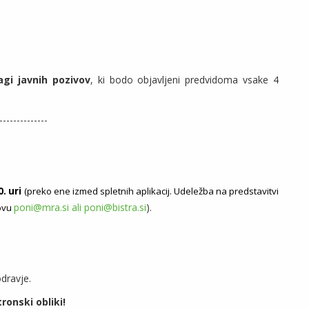
agi javnih pozivov
, ki bodo objavljeni predvidoma vsake 4
--------------
. uri
(preko ene izmed spletnih aplikacij. Udeležba na predstavitvi
poni@mra.si
ali
poni@bistra.si
).
lovu
dravje.
ronski obliki!