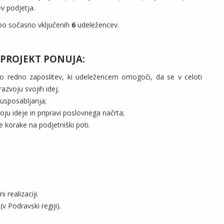
v podjetja.
 bo sočasno vključenih
6
udeležencev.
I PROJEKT PONUJA:
 redno zaposlitev, ki udeležencem omogoči, da se v celoti
razvoju svojih idej;
 usposabljanja;
ju ideje in pripravi poslovnega načrta;
e korake na podjetniški poti.
 realizaciji.
(v Podravski regiji).