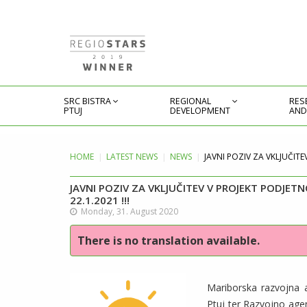
SRC BISTRA
REGIONAL
RES
PTUJ
DEVELOPMENT
AND
HOME
LATEST
NEWS
NEWS
JAVNI POZIV ZA VKLJUČITEV
JAVNI POZIV ZA VKLJUČITEV V PROJEKT PODJETNO 
22.1.2021 !!!
Monday, 31. August 2020
There is no translation available.
Mariborska razvojna 
Ptuj ter Razvojno agen