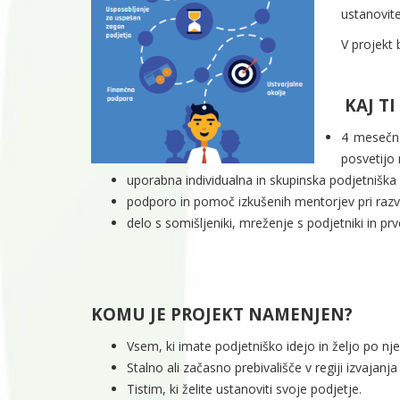
ustanovite
V projekt
KAJ T
4 mesečno
posvetijo 
uporabna individualna in skupinska podjetniška
podporo in pomoč izkušenih mentorjev pri razvo
delo s somišljeniki, mreženje s podjetniki in prv
KOMU JE PROJEKT NAMENJEN?
Vsem, ki imate podjetniško idejo in željo po njeni
Stalno ali začasno prebivališče v regiji izvajanja 
Tistim, ki želite ustanoviti svoje podjetje.