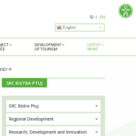
SI
EN
English
JECT
DEVELOPMENT
LATEST
ICE
OF TOURISM
NEWS
021 !!!
SRC BISTRA PTUJ
SRC Bistra
Ptuj
Regional
Development
Research, Development
and Innovation