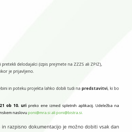
 pretekli delodajalci (izpis prejmete na ZZZS ali ZPIZ),
kor je prijavljeno.
bini in poteku projekta lahko dobili tudi na
predstavitvi
, ki bo
21 ob 10. uri
preko ene izmed spletnih aplikacij. Udeležba na
ronskem naslovu
poni@mra.si
ali
poni@bistra.si
.
m in razpisno dokumentacijo je možno dobiti vsak dan