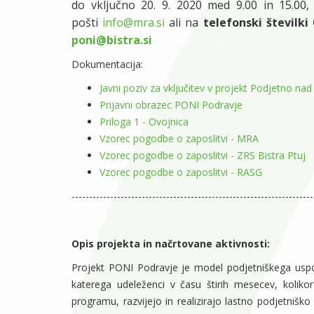
do vključno 20. 9. 2020 med 9.00 in 15.00, 
pošti
info@mra.si
ali na
telefonski številki
poni@bistra.si
Dokumentacija:
Javni poziv za vključitev v projekt Podjetno nad
Prijavni obrazec PONI Podravje
Priloga 1 - Ovojnica
Vzorec pogodbe o zaposlitvi - MRA
Vzorec pogodbe o zaposlitvi - ZRS Bistra Ptuj
Vzorec pogodbe o zaposlitvi - RASG
​---------------------------------------------------------------------
Opis projekta in načrtovane aktivnosti:
Projekt PONI Podravje je model podjetniškega uspos
katerega udeleženci v času štirih mesecev, kolikor
programu, razvijejo in realizirajo lastno podjetniško