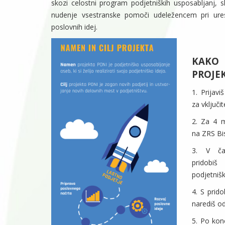
skozi celostni program podjetniških usposabljanj, 
nudenje vsestranske pomoči udeležencem pri ures
poslovnih idej.
KAK
PROJEK
1. Prijavi
za vključit
2. Za 4 m
na ZRS Bis
3. V ča
prido
podjetnišk
4. S prid
narediš od
5. Po kon