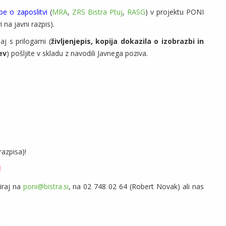
e o zaposlitvi
(
MRA
,
ZRS Bistra Ptuj
,
RASG
) v projektu PONI
i na javni razpis).
aj s prilogami (
življenjepis, kopija dokazila o izobrazbi in
ev
) pošljite v skladu z navodili Javnega poziva.
razpisa)!
!
iraj na
poni@bistra.si
, na 02 748 02 64 (Robert Novak) ali nas