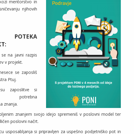
skozi mentorstvo in
ničevanju njihovih
O POTEKA
T:
š se na javni razpis
ev v projekt.
esece se zaposliš
tra Ptuj.
su zaposlitve si
biš potrebna
a znanja.
obljenim znanjem svojo idejo spremeniš v poslovni model ter
ličen poslovni načrt.
cu usposabljanja si pripravljen za uspešno podjetniško pot in