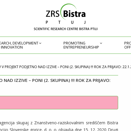
EARCH, DEVELOPMENT
PROMOTING
PRO
 INNOVATION
ENTREPRENEURSHIP
OFF
 V PROJEKT PODJETNO NAD IZZIVE – PONI (2. SKUPINA) !!! ROK ZA PRIJAVO: 22.1.2
NAD IZZIVE – PONI (2. SKUPINA) !!! ROK ZA PRIJAVO:
agencija skupaj z Znanstveno-raziskovalnim središčem Bistra
cijo Slovenske gorice, d. o. o. objavlja dne 15. 12. 2020 Drugi