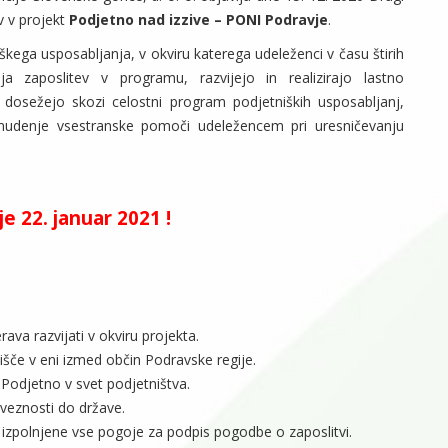
ev v projekt
Podjetno nad izzive – PONI Podravje
.
kega usposabljanja, v okviru katerega udeleženci v času štirih
ja zaposlitev v programu, razvijejo in realizirajo lastno
 dosežejo skozi celostni program podjetniških usposabljanj,
nudenje vsestranske pomoči udeležencem pri uresničevanju
.
je 22. januar 2021 !
ava razvijati v okviru projekta.
išče v eni izmed občin Podravske regije.
 Podjetno v svet podjetništva.
veznosti do države.
t izpolnjene vse pogoje za podpis pogodbe o zaposlitvi.