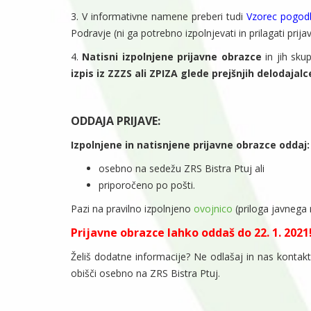
3. V informativne namene preberi tudi
Vzorec pogodb
Podravje (ni ga potrebno izpolnjevati in prilagati prijav
4.
Natisni izpolnjene prijavne obrazce
in jih skup
izpis iz ZZZS ali ZPIZA glede prejšnjih delodajalc
ODDAJA PRIJAVE:
Izpolnjene in natisnjene prijavne obrazce oddaj:
osebno na sedežu ZRS Bistra Ptuj ali
priporočeno po pošti.
Pazi na pravilno izpolnjeno
ovojnico
(priloga javnega 
Prijavne obrazce lahko oddaš do 22
. 1. 2021
Želiš dodatne informacije? Ne odlašaj in nas kontakt
obišči osebno na ZRS Bistra Ptuj.