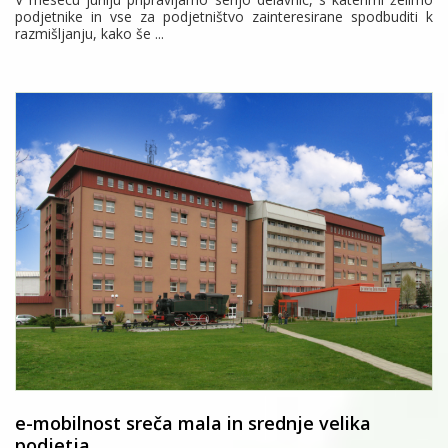
podjetnike in vse za podjetništvo zainteresirane spodbuditi k
razmišljanju, kako še ...
e-mobilnost sreča mala in srednje velika
podjetja