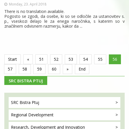
Monday, 23. April 2018
There is no translation available.
Pogosto se zgodi, da osebe, ki so se odločile za ustanovitev s.
p., vseskozi delajo le za enega naročnika, s katerim so v
značilnem odvisnem razmerju, kakor da ...
Start
«
51
52
53
54
55
56
57
58
59
60
»
End
SRC BISTRA PTUJ
SRC Bistra
Ptuj
Regional
Development
Research, Development
and Innovation