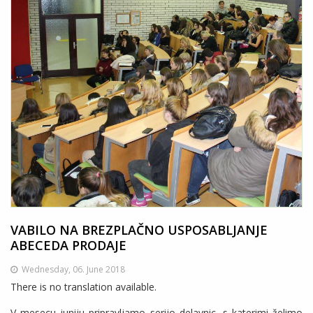
VABILO NA BREZPLAČNO USPOSABLJANJE
ABECEDA PRODAJE
Wednesday, 06. June 2018
There is no translation available.
V mesecu juniju pripravljamo serijo delavnic, s katerimi želimo