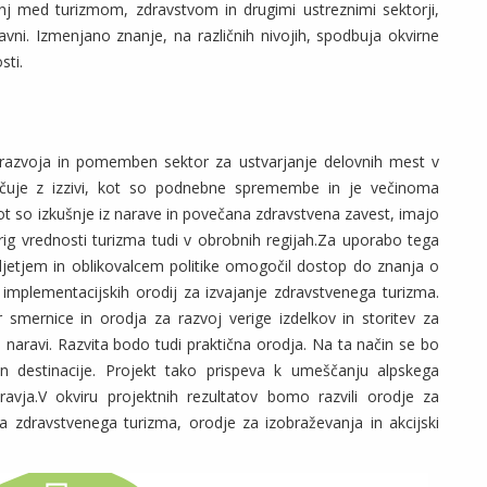
j med turizmom, zdravstvom in drugimi ustreznimi sektorji,
vni. Izmenjano znanje, na različnih nivojih, spodbuja okvirne
sti.
razvoja in pomemben sektor za ustvarjanje delovnih mest v
srečuje z izzivi, kot so podnebne spremembe in je večinoma
kot so izkušnje iz narave in povečana zdravstvena zavest, imajo
erig vrednosti turizma tudi v obrobnih regijah.Za uporabo tega
jetjem in oblikovalcem politike omogočil dostop do znanja o
implementacijskih orodij za izvajanje zdravstvenega turizma.
er smernice in orodja za razvoj verige izdelkov in storitev za
 naravi. Razvita bodo tudi praktična orodja. Na ta način se bo
n destinacije. Projekt tako prispeva k umeščanju alpskega
avja.V okviru projektnih rezultatov bomo razvili orodje za
 zdravstvenega turizma, orodje za izobraževanja in akcijski