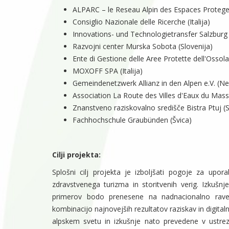
ALPARC – le Reseau Alpin des Espaces Proteges
Consiglio Nazionale delle Ricerche (Italija)
Innovations- und Technologietransfer Salzburg
Razvojni center Murska Sobota (Slovenija)
Ente di Gestione delle Aree Protette dell'Ossola (
MOXOFF SPA (Italija)
Gemeindenetzwerk Allianz in den Alpen e.V. (N
Association La Route des Villes d'Eaux du Massif
Znanstveno raziskovalno središče Bistra Ptuj (S
Fachhochschule Graubünden (Švica)
Cilji projekta:
Splošni cilj projekta je izboljšati pogoje za upor
zdravstvenega turizma in storitvenih verig. Izkušnje
primerov bodo prenesene na nadnacionalno raven
kombinacijo najnovejših rezultatov raziskav in digital
alpskem svetu in izkušnje nato prevedene v ustrezna