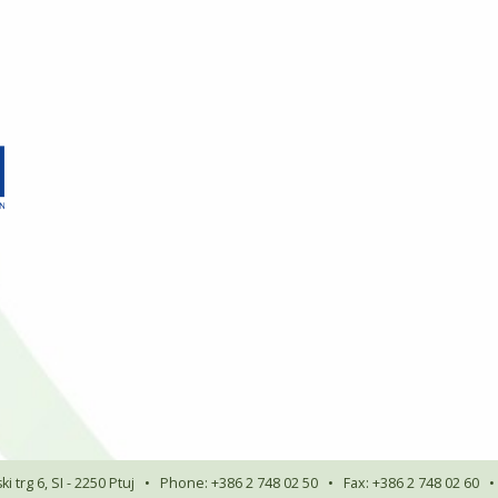
i trg 6, SI - 2250 Ptuj
•
Phone: +386 2 748 02 50
•
Fax: +386 2 748 02 60