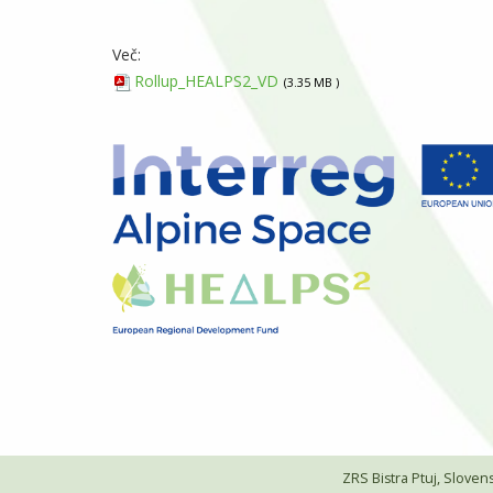
Več:
Rollup_HEALPS2_VD
3.35 MB
ZRS Bistra Ptuj, Slovensk