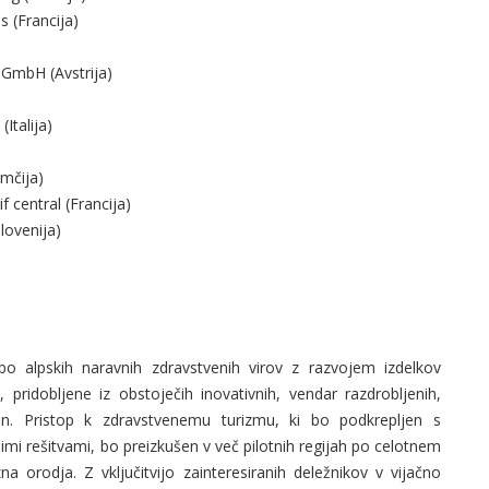
 (Francija)
 GmbH (Avstrija)
Italija)
emčija)
 central (Francija)
lovenija)
abo alpskih naravnih zdravstvenih virov z razvojem izdelkov
, pridobljene iz obstoječih inovativnih, vendar razdrobljenih,
. Pristop k zdravstvenemu turizmu, ki bo podkrepljen s
nimi rešitvami, bo preizkušen v več pilotnih regijah po celotnem
 orodja. Z vključitvijo zainteresiranih deležnikov v vijačno