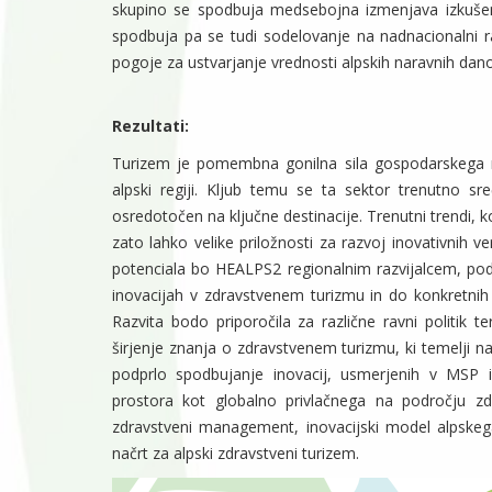
skupino se spodbuja medsebojna izmenjava izkušen
spodbuja pa se tudi sodelovanje na nadnacionalni ra
pogoje za ustvarjanje vrednosti alpskih naravnih dano
Rezultati:
Turizem je pomembna gonilna sila gospodarskega 
alpski regiji. Kljub temu se ta sektor trenutno 
osredotočen na ključne destinacije. Trenutni trendi, 
zato lahko velike priložnosti za razvoj inovativnih v
potenciala bo HEALPS2 regionalnim razvijalcem, pod
inovacijah v zdravstvenem turizmu in do konkretnih 
Razvita bodo priporočila za različne ravni politik t
širjenje znanja o zdravstvenem turizmu, ki temelji na
podprlo spodbujanje inovacij, usmerjenih v MSP i
prostora kot globalno privlačnega na področju zdr
zdravstveni management, inovacijski model alpskega
načrt za alpski zdravstveni turizem.