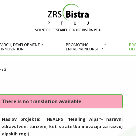
EARCH, DEVELOPMENT
PROMOTING
PRO
 INNOVATION
ENTREPRENEURSHIP
OFF
PS 2
There is no translation available.
Naslov projekta
:
HEALPS ''Healing Alps''- naravni
zdravstveni turizem, kot strateška inovacija za razvoj
alpskih regij