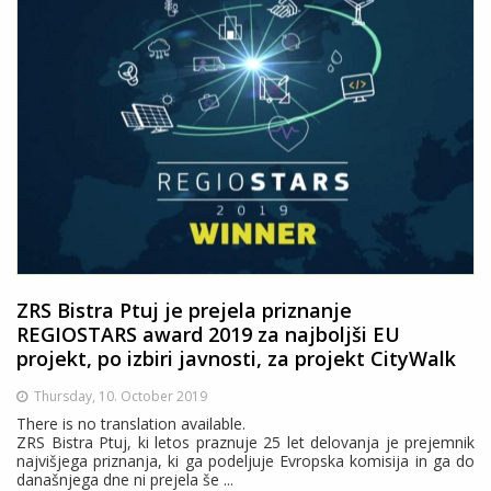
ZRS Bistra Ptuj je prejela priznanje
REGIOSTARS award 2019 za najboljši EU
projekt, po izbiri javnosti, za projekt CityWalk
Thursday, 10. October 2019
There is no translation available.
ZRS Bistra Ptuj, ki letos praznuje 25 let delovanja je prejemnik
najvišjega priznanja, ki ga podeljuje Evropska komisija in ga do
današnjega dne ni prejela še ...