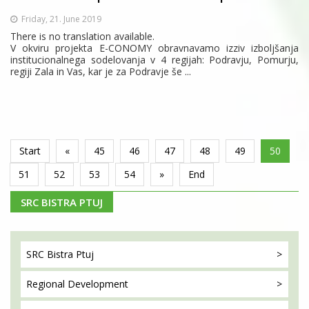
Friday, 21. June 2019
There is no translation available.
V okviru projekta E-CONOMY obravnavamo izziv izboljšanja
institucionalnega sodelovanja v 4 regijah: Podravju, Pomurju,
regiji Zala in Vas, kar je za Podravje še ...
Start
«
45
46
47
48
49
50
51
52
53
54
»
End
SRC BISTRA PTUJ
SRC Bistra
Ptuj
Regional
Development