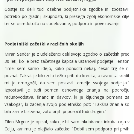
Gostje so delili tudi osebne podjetniške zgodbe in izpostavili
potrebo po gradnji skupnosti, ki presega zgolj ekonomske cilje
ter se osredotoča na sodelovanje, podporo in povezovanje.
Podjetniški začetki v različnih okoljih
Miran Senčar je z udeleženci delil svojo zgodbo o začetkih pred
30 leti, ko je brez začetnega kapitala ustanovil podjetje Tenzor:
"Imel sem samo idejo, kako ponuditi nekaj, česar trg še ni
poznal. Takrat je bilo zelo težko priti do kredita, a ravno ta kredit
mi je omogočil, da sem postavil temelje svojega podjetja."
Izpostavil je tudi pomen osnovnega znanja na področju
računovodstva, financ in davkov, ki je ključnega pomena za
vsakogar, ki začenja svojo podjetniško pot: "Takšna znanja so
bila zame bistvena, zato bi jih priporočil tudi drugim."
Tilen Mrgole je opisal, kako je bil sam inkubiranec inkubatorja v
Celju, kar mu je olajšalo začetke: "Dobil sem podporo pri prvih