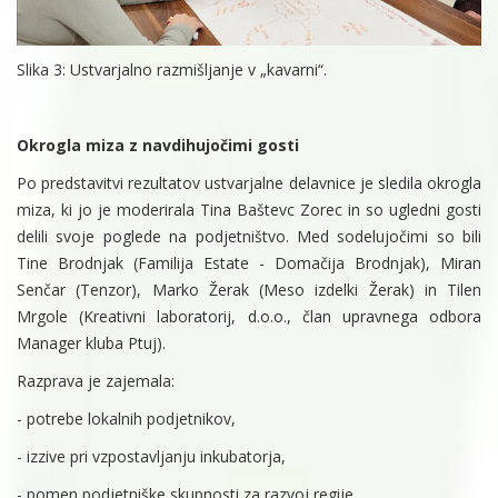
Slika 3: Ustvarjalno razmišljanje v „kavarni“.
Okrogla miza z navdihujočimi gosti
Po predstavitvi rezultatov ustvarjalne delavnice je sledila okrogla
miza, ki jo je moderirala Tina Baštevc Zorec in so ugledni gosti
delili svoje poglede na podjetništvo. Med sodelujočimi so bili
Tine Brodnjak (Familija Estate - Domačija Brodnjak), Miran
Senčar (Tenzor), Marko Žerak (Meso izdelki Žerak) in Tilen
Mrgole (Kreativni laboratorij, d.o.o., član upravnega odbora
Manager kluba Ptuj).
Razprava je zajemala:
- potrebe lokalnih podjetnikov,
- izzive pri vzpostavljanju inkubatorja,
- pomen podjetniške skupnosti za razvoj regije.