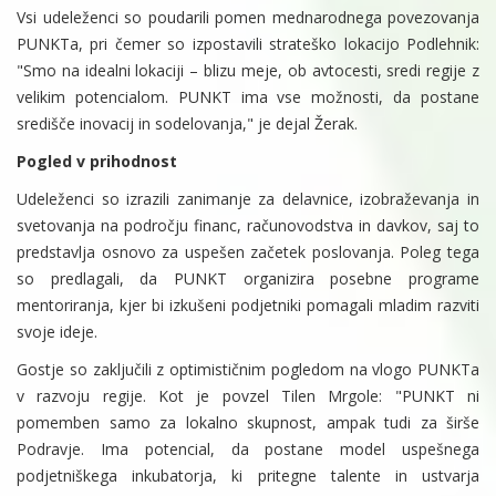
Vsi udeleženci so poudarili pomen mednarodnega povezovanja
PUNKTa, pri čemer so izpostavili strateško lokacijo Podlehnik:
"Smo na idealni lokaciji – blizu meje, ob avtocesti, sredi regije z
velikim potencialom. PUNKT ima vse možnosti, da postane
središče inovacij in sodelovanja," je dejal Žerak.
Pogled v prihodnost
Udeleženci so izrazili zanimanje za delavnice, izobraževanja in
svetovanja na področju financ, računovodstva in davkov, saj to
predstavlja osnovo za uspešen začetek poslovanja. Poleg tega
so predlagali, da PUNKT organizira posebne programe
mentoriranja, kjer bi izkušeni podjetniki pomagali mladim razviti
svoje ideje.
Gostje so zaključili z optimističnim pogledom na vlogo PUNKTa
v razvoju regije. Kot je povzel Tilen Mrgole: "PUNKT ni
pomemben samo za lokalno skupnost, ampak tudi za širše
Podravje. Ima potencial, da postane model uspešnega
podjetniškega inkubatorja, ki pritegne talente in ustvarja