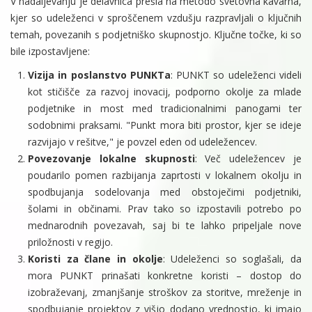
V nadaljevanju je delavnica prešla na metodo svetovna kavarna,
kjer so udeleženci v sproščenem vzdušju razpravljali o ključnih
temah, povezanih s podjetniško skupnostjo. Ključne točke, ki so
bile izpostavljene:
Vizija in poslanstvo PUNKTa
: PUNKT so udeleženci videli
kot stičišče za razvoj inovacij, podporno okolje za mlade
podjetnike in most med tradicionalnimi panogami ter
sodobnimi praksami. "Punkt mora biti prostor, kjer se ideje
razvijajo v rešitve," je povzel eden od udeležencev.
Povezovanje lokalne skupnosti
: Več udeležencev je
poudarilo pomen razbijanja zaprtosti v lokalnem okolju in
spodbujanja sodelovanja med obstoječimi podjetniki,
šolami in občinami. Prav tako so izpostavili potrebo po
mednarodnih povezavah, saj bi te lahko pripeljale nove
priložnosti v regijo.
Koristi za člane in okolje
: Udeleženci so soglašali, da
mora PUNKT prinašati konkretne koristi – dostop do
izobraževanj, zmanjšanje stroškov za storitve, mreženje in
spodbujanje projektov z višjo dodano vrednostjo, ki imajo