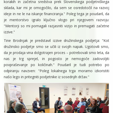
korakih in začetna sredstva prek Slovenskega podjetniškega
sklada, kar mi je omogočilo, da sem se osredotočil na razvoj
ideje in ne le na iskanje financiranja." Poleg tega je poudaril, da
je mentorstvo igralo ključno vlogo pri njegovem razvoju:
"Mentorji so mi pomagali razjasniti vizijo in premagati začetne
izzive."
Tine Brodnjak je predstavil izzive družinskega podjetja: "Kot
družinsko podjetje smo se učili iz svojih napak. Ugotovili smo,
da je prodaja vina dolgotrajen proces – potrebovali smo leta, da
nas je trg sprejel, in pogosto je nemogoče zadovoljiti
povpraševanje po količinah." Poudaril je tudi potrebo po
odpiranju navzven: "Poleg lokalnega trga moramo izkoristiti
našo lego in pritegniti podjetnike iz sosednjih držav."