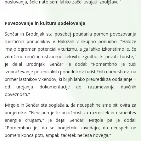
poslovanja, šele nato sem lahko začel uvajati izboljšave."
Povezovanje in kultura sodelovanja
Senčar in Brodnjak sta posebej poudarila pomen povezovanja
turističnih ponudnikov v Halozah v skupno ponudbo: "Haloze
imajo ogromen potencial v turizmu, a ga lahko izkoristimo le, če
združimo moči in ustvarimo celovito zgodbo, ki privabi turiste,"
je dejal Brodnjak. Senčar je dodal: "Pomembno je tudi
izobraževanje potencialnih ponudnikov turističnih namestitev, na
primer lastnikov vikendov, ki bi jih lahko preuredili za oddajanje –
od urejanja dokumentacije do razumevanja davčnih
obveznosti."
Mrgole in Senčar sta soglašala, da neuspeh ne sme biti ovira za
podjetnike: "Neuspeh je le priložnost za razmislek in usmeritev
energije drugam," je dejal Senčar, Mrgole pa je dodal:
"Pomembno je, da se podjetniki zavedajo, da neuspeh ne
pomeni konca poti, ampak začetek nečesa novega."