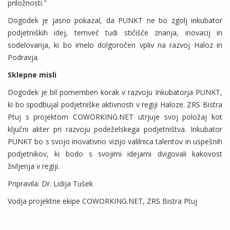
priložnosti."
Dogodek je jasno pokazal, da PUNKT ne bo zgolj inkubator
podjetniških idej, temveč tudi stičišče znanja, inovacij in
sodelovanja, ki bo imelo dolgoročen vpliv na razvoj Haloz in
Podravja.
Sklepne misli
Dogodek je bil pomemben korak v razvoju Inkubatorja PUNKT,
ki bo spodbujal podjetniške aktivnosti v regiji Haloze. ZRS Bistra
Ptuj s projektom COWORKING.NET utrjuje svoj položaj kot
ključni akter pri razvoju podeželskega podjetništva. Inkubator
PUNKT bo s svojo inovativno vizijo valilnica talentov in uspešnih
podjetnikov, ki bodo s svojimi idejami dvigovali kakovost
življenja v regiji.
Pripravila: Dr. Lidija Tušek
Vodja projektne ekipe COWORKING.NET, ZRS Bistra Ptuj