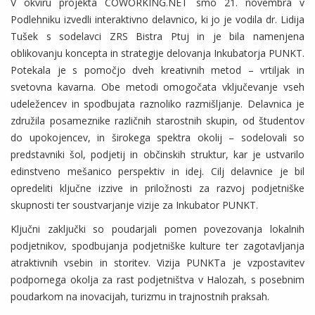
V okviru projekta COWORKING.NET smo 21. novembra v
Podlehniku izvedli interaktivno delavnico, ki jo je vodila dr. Lidija
Tušek s sodelavci ZRS Bistra Ptuj in je bila namenjena
oblikovanju koncepta in strategije delovanja Inkubatorja PUNKT.
Potekala je s pomočjo dveh kreativnih metod – vrtiljak in
svetovna kavarna. Obe metodi omogočata vključevanje vseh
udeležencev in spodbujata raznoliko razmišljanje. Delavnica je
združila posameznike različnih starostnih skupin, od študentov
do upokojencev, in širokega spektra okolij – sodelovali so
predstavniki šol, podjetij in občinskih struktur, kar je ustvarilo
edinstveno mešanico perspektiv in idej. Cilj delavnice je bil
opredeliti ključne izzive in priložnosti za razvoj podjetniške
skupnosti ter soustvarjanje vizije za Inkubator PUNKT.
Ključni zaključki so poudarjali pomen povezovanja lokalnih
podjetnikov, spodbujanja podjetniške kulture ter zagotavljanja
atraktivnih vsebin in storitev. Vizija PUNKTa je vzpostavitev
podpornega okolja za rast podjetništva v Halozah, s posebnim
poudarkom na inovacijah, turizmu in trajnostnih praksah.