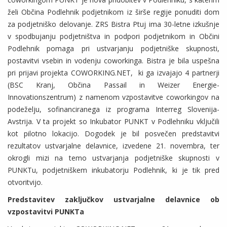
želi Občina Podlehnik podjetnikom iz širše regije ponuditi dom
za podjetniško delovanje. ZRS Bistra Ptuj ima 30-letne izkušnje
v spodbujanju podjetništva in podpori podjetnikom in Občini
Podlehnik pomaga pri ustvarjanju podjetniške skupnosti,
postavitvi vsebin in vodenju coworkinga. Bistra je bila uspešna
pri prijavi projekta COWORKING.NET, ki ga izvajajo 4 partnerji
(BSC Kranj, Občina Passail in Weizer Energie-
Innovationszentrum) z namenom vzpostavitve coworkingov na
podeželju, sofinanciranega iz programa Interreg Slovenija-
Avstrija. V ta projekt so Inkubator PUNKT v Podlehniku vključili
kot pilotno lokacijo. Dogodek je bil posvečen predstavitvi
rezultatov ustvarjalne delavnice, izvedene 21. novembra, ter
okrogli mizi na temo ustvarjanja podjetniške skupnosti v
PUNKTu, podjetniškem inkubatorju Podlehnik, ki je tik pred
otvoritvijo.
Predstavitev zaključkov ustvarjalne delavnice ob
vzpostavitvi PUNKTa