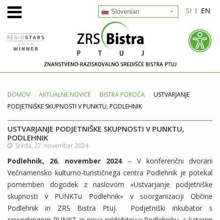
SI
EN
Slovenian
DOMOV
AKTUALNE
NOVICE
BISTRA POROČA
USTVARJANJE
PODJETNIŠKE SKUPNOSTI V PUNKTU, PODLEHNIK
USTVARJANJE PODJETNIŠKE SKUPNOSTI V PUNKTU,
PODLEHNIK
Sreda, 27. november 2024
Podlehnik, 26. november 2024
– V konferenčni dvorani
Večnamensko kulturno-turističnega centra Podlehnik je potekal
pomemben dogodek z naslovom »Ustvarjanje podjetniške
skupnosti v PUNKTu Podlehnik« v soorganizaciji Občine
Podlehnik in ZRS Bistra Ptuj. Podjetniški inkubator s
coworkingom PUNKT je nova pridobitev v Podlehniku, s katerim