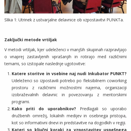
Slika 1: Utrinek z ustvarjalne delavnice ob vzpostavitvi PUNKTa.
Zaključki metode vrtiljak
V metodi vrtiljak, kjer udeleženci v manjših skupinah razpravljajo
o vnaprej zastavljenih vprašanjih in rotirajo med različnimi
temami, so izstopale naslednje ugotovitve:
Katere storitve in vsebine naj nudi Inkubator PUNKT?
Udeleženci so izpostavili potrebo po fleksibilnem coworking
prostoru z različnimi možnostmi najema, organizaciji
izobraževalnih delavnic in povezovanju z mentorskimi
programi.
Kako priti do uporabnikov?
Predlagali so uporabo
družbenih omrežij, lokalnih medijev in osebnega pristopa,
kot so informativni dnevi in predstavitve na dogodkih v regiji.
Kateri so ključni koraki za vzpostavitev uspešnega