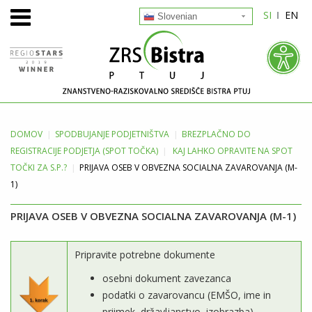
SI
EN
Slovenian
DOMOV
SPODBUJANJE
PODJETNIŠTVA
BREZPLAČNO DO
REGISTRACIJE PODJETJA (SPOT TOČKA)
KAJ LAHKO OPRAVITE NA SPOT
TOČKI ZA S.P.?
PRIJAVA OSEB V OBVEZNA SOCIALNA ZAVAROVANJA (M-
1)
PRIJAVA OSEB V OBVEZNA SOCIALNA ZAVAROVANJA (M-1)
Pripravite potrebne dokumente
osebni dokument zavezanca
podatki o zavarovancu (EMŠO, ime in
priimek, državljanstvo, izobrazba)