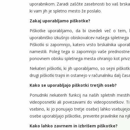
uporabnikom. Zaradi zaščite zasebnosti bo vaš brska
ki vam jih je spletno mesto že poslalo.
Zakaj uporabljamo piškotke?
Piškotke uporabljamo, da bi izvedeli več o tem,
uporabniško izkušnjo obiskovalcev našega spletnega
Piškotki si zapomnijo, katero vrsto brskalnika upor
namestili. Poleg tega si zapomnijo vaše prednostne
ponovnem obisku spletnega mesta ohranijo kot privze
Nekateri piškotki, ki jih uporabljamo, so sejni piško
drugi piškotki trajni in ostanejo v računalniku dalj časa
Kako se uporabljajo piškotki tretjih oseb?
Ponudniki nekaterih funkcij na naših spletnih mesti
videoposnetki ali povezavami do videoposnetkov. Ti 
vsebino, ki jo ponujajo tretje osebe) lahko vsebujejo
osebe uporabljajo piškotke, preverite pravilnike na nji
Kako lahko zavrnem in izbrišem piškotke?