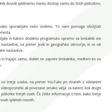
lnik dovolil spletnemu mestu dostop samo do tistih piškotkov,
 kako uporabljate našo vsebino. To nam pomaga izboljšati
 mesta.
abljate in katero dodatno programsko opremo za brskalnik ste
 nastavitve, na primer jezik in geografsko območje, ki se ob
te nastavitve.
tki in trajajo samo, dokler ne zaprete brskalnika, medtem ko so
.
h so tretje osebe, na primer YouTube pri straneh z vdelanimi
videoposnetki ali povezave (enako velja za katero koli drugo
 piškotke tretjih oseb. Če želite informacije o tem, kako tretje
hovih spletnih mestih.