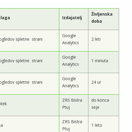
Življenska
zlaga
Izdajatelj
doba
Google
 ogledov spletne strani
2 leti
Analytics
Google
 ogledov spletne strani
1 minuta
Analytics
Google
 ogledov spletne strani
24 ur
Analytics
ZRS Bistra
do konca
otek
Ptuj
seje
ZRS Bistra
ka
1 leto
Ptuj