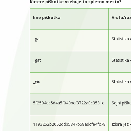
Katere piškotke vsebuje to spletno mesto?
Ime piškotka
Vrsta/ra
_ga
Statistika
_gat
Statistika
_gid
Statistika
5f2504ec5d4a5f040bcf3722a0c3531c
Sejni pišk
1193252b2052ddb5847b58adcfe4fc78
Izbira jezi