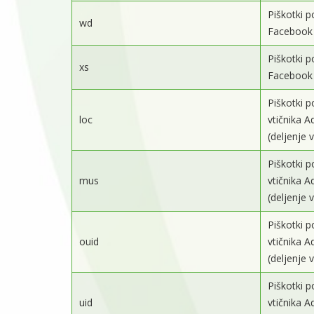
Piškotki p
wd
Facebook 
Piškotki p
xs
Facebook 
Piškotki p
loc
vtičnika A
(deljenje 
Piškotki p
mus
vtičnika A
(deljenje
Piškotki p
ouid
vtičnika A
(deljenje 
Piškotki p
uid
vtičnika A