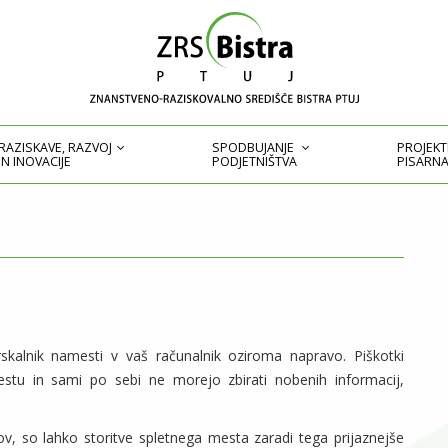
RAZISKAVE, RAZVOJ
SPODBUJANJE
PROJEK
IN INOVACIJE
PODJETNIŠTVA
PISARN
skalnik namesti v vaš računalnik oziroma napravo. Piškotki
estu in sami po sebi ne morejo zbirati nobenih informacij,
ov, so lahko storitve spletnega mesta zaradi tega prijaznejše