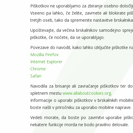
Piškotkov ne uporabljamo za zbiranje osebno določlji
Vseeno pa lahko, če želite, zavrnete ali blokirate pi
tretjih oseb, tako da spremenite nastavitve brskalnika
Upoštevajte, da večina brskalnikov samodejno sprejem
piškotke, če nočete, da se uporabljajo.
Povezave do navodil, kako lahko izključite piškotke 
Mozilla Firefox
Internet Explorer
Chrome
Safari
Navodila za brisanje ali zavračanje piškotkov ter d
spletnem mestu
www.allaboutcookies.org
.
Informacije o uporabi piškotkov v brskalnikih mobilnih
boste našli v priročniku za uporabo mobilne naprave.
Vedeti morate, da boste po zavrnitvi uporabe pišk
nekatere funkcije morda ne bodo pravilno delovale.