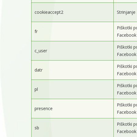
cookieaccept2
Strinjanje 
Piškotki p
fr
Facebook 
Piškotki p
c_user
Facebook 
Piškotki p
datr
Facebook 
Piškotki p
pl
Facebook 
Piškotki p
presence
Facebook 
Piškotki p
sb
Facebook 