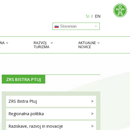
SI
EN
Slovenian
TNA
RAZVOJ
AKTUALNE
A
TURIZMA
NOVICE
ZRS BISTRA PTUJ
ZRS Bistra
Ptuj
Regionalna
politika
Raziskave, razvoj
in inovacije