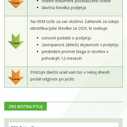
osebni dokument pooblaščene osebe
davčna številka podjetja
Na VEM točki za vas vložimo Zahtevek za izdajo
identifikacijske številke za DDV, ki vsebuje:
osnovni podatki o podjetju
zastopanost (deleži) dejavnosti v podjetju
predvideni promet blaga in storitev v
prihodnjih 12 mesecih
Pristojni davčni urad vam bo v nekaj dnevih
poslal odgovor po pošti.
ZRS BISTRA PTUJ