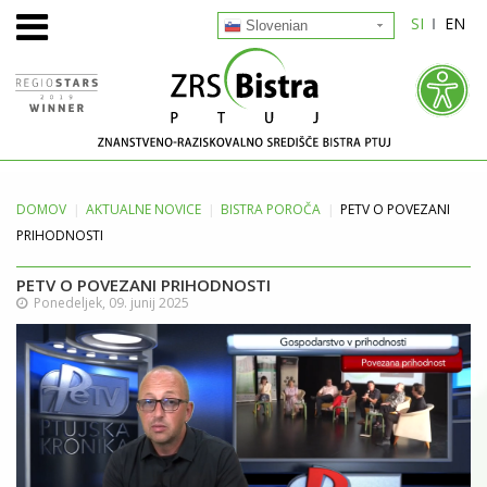
SI
EN
Slovenian
DOMOV
AKTUALNE
NOVICE
BISTRA POROČA
PETV O POVEZANI
PRIHODNOSTI
PETV O POVEZANI PRIHODNOSTI
Ponedeljek, 09. junij 2025