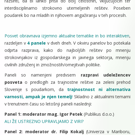
razširiti, da bi lahko prišli do bolj celostnih, vključujočih ter
interdisciplinarno strokovno utemeljenih rešitev. Poseben
poudarek bo na mladih in njihovem angažiranju v teh procesih.
Posvet obravnava izjemno aktualne tematike in bo interaktiven
,
razdeljen v
4 panele
v dveh dneh. V okviru panelov bo potekala
odprta razprava, kako do najboljših rešitev po mnenju
strokovnjakov iz gospodarskega in javnega sektorja, mnenju
civilnih združenj in zmožnostih/omejitvah politike.
Paneli so namenjeni predvsem
razpravi udeležencev
posveta
o predlogih za trajnostne rešitve za zeleni prehod
Slovenije s poudarkom, da
trajnostnost ni alternativa
varnosti, ampak je njen temelj
!
Skladno z aktualnimi temami
v trenutnem času so letošnji paneli naslednji:
Panel 1: moderator mag. Igor Petek
(Publikus d.o.o.)
ALI ŽE USTREZNO UPRAVLJAMO Z VIRI?
Panel 2: moderator dr. Filip Kokalj
(Univerza v Mariboru,