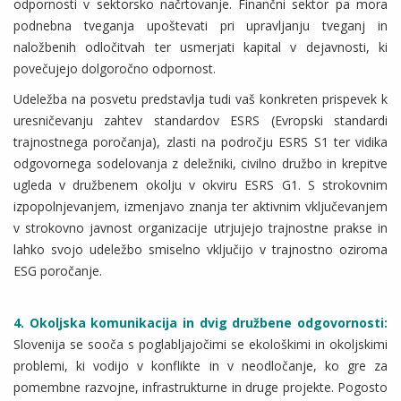
odpornosti v sektorsko načrtovanje. Finančni sektor pa mora
podnebna tveganja upoštevati pri upravljanju tveganj in
naložbenih odločitvah ter usmerjati kapital v dejavnosti, ki
povečujejo dolgoročno odpornost.
Udeležba na posvetu predstavlja tudi vaš konkreten prispevek k
uresničevanju zahtev standardov ESRS (Evropski standardi
trajnostnega poročanja), zlasti na področju ESRS S1 ter vidika
odgovornega sodelovanja z deležniki, civilno družbo in krepitve
ugleda v družbenem okolju v okviru ESRS G1. S strokovnim
izpopolnjevanjem, izmenjavo znanja ter aktivnim vključevanjem
v strokovno javnost organizacije utrjujejo trajnostne prakse in
lahko svojo udeležbo smiselno vključijo v trajnostno oziroma
ESG poročanje.
4. Okoljska komunikacija in dvig družbene odgovornosti:
Slovenija se sooča s poglabljajočimi se ekološkimi in okoljskimi
problemi, ki vodijo v konflikte in v neodločanje, ko gre za
pomembne razvojne, infrastrukturne in druge projekte. Pogosto