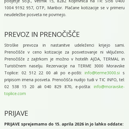
podjetje so.p., Vetrnik 15, 8282 Koprivnica na TR: SI56 0400
1004 9192 957, OTP, Maribor. Plačane kotizacije se v primeru
neudeležbe posveta ne povrnejo.
PREVOZ IN PRENOČIŠČE
Stroške prevoza in nastanitve udeleženci krijejo sami.
Prenočišče v ceno kotizacije za posvetovanje ni vključeno.
Prenočišče z zajtrkom je možno v hotelih AJDA, TERMAL in
Turističnem naselju. Rezervacije na TERME 3000 Moravske
Toplice: 02 512 22 00 ali po e-pošti:
info@terme3000.si
s
pripisom imena posveta. Prenočišča nudijo tudi v TIC INFO, tel:
02 538 15 20 ali 040 829 870, e-pošta:
info@moravske-
toplice.com
PRIJAVE
PRIJAVE sprejemamo do 15. aprila 2026 in jo lahko oddate: