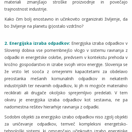
materiali zmanjšajo stroške proizvodnje in povečajo
trajnostnost industrije.
Kako čim bolj enostavno in učinkovito organizirati življenje, da
bo življenje na planetu (p)ostalo vzdržno?
2.
Energijska izraba odpadkov:
Energijska izraba odpadkov v
Sloveniji dobiva vse pomembnejšo vlogo v sistemu ravnanja z
odpadki in energetske oskrbe, predvsem v kontekstu prehoda v
krožno gospodarstvo in izrabe svojih virov energije. Slovenija se
že vrsto let sooča z omejenimi kapacitetami za obdelavo
preostanka mešanih komunalnih odpadkov in nekaterih
industrijskih ter nevarnih odpadkov, ki jih ni mogoče materialno
reciklirati ali drugače okoljsko sprejemljivo predelati. V tem
okviru je energijska izraba odpadkov kot sestavna, ne pa
nadomestna rešitev hierarhije ravnanja z odpadki.
Sodobni objekti za energijsko izrabo odpadkov niso zgolj objekti
za uničevanje odpadkov, temveč kompleksni energetsko-
tehnološki sistemi, ki omogočajo učinkovito izrabo energijske