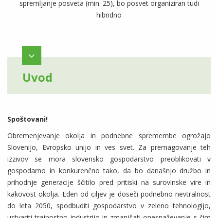
spremljanje posveta (min. 25), bo posvet organiziran tudi
hibridno
Uvod
Spoštovani!
Obremenjevanje okolja in podnebne spremembe ogrožajo
Slovenijo, Evropsko unijo in ves svet. Za premagovanje teh
izzivov se mora slovensko gospodarstvo preoblikovati v
gospodarno in konkurenčno tako, da bo današnjo družbo in
prihodnje generacije ščitilo pred pritiski na surovinske vire in
kakovost okolja. Eden od ciljev je doseči podnebno nevtralnost
do leta 2050, spodbuditi gospodarstvo v zeleno tehnologijo,
ustvariti trajnostno industrijo in zmanjšati onesnaževanje s čim