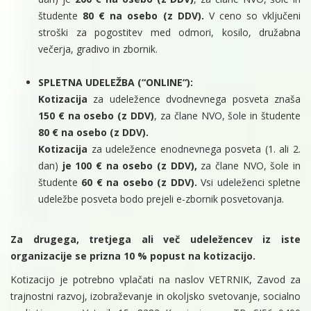
študente
80 € na osebo (z DDV).
V ceno so vključeni
stroški za pogostitev med odmori, kosilo, družabna
večerja, gradivo in zbornik.
SPLETNA UDELEŽBA (“ONLINE“):
Kotizacija
za udeležence dvodnevnega posveta znaša
150 € na osebo (z DDV)
, za člane NVO, šole in študente
80 € na osebo (z DDV).
Kotizacija
za udeležence enodnevnega posveta (1. ali 2.
dan)
je 100 € na osebo (z DDV),
za člane NVO, šole in
študente
60 € na osebo (z DDV).
Vsi udeleženci spletne
udeležbe posveta bodo prejeli e-zbornik posvetovanja.
Za drugega, tretjega ali več udeležencev iz iste
organizacije se prizna 10 % popust na kotizacijo.
Kotizacijo je potrebno vplačati na naslov VETRNIK, Zavod za
trajnostni razvoj, izobraževanje in okoljsko svetovanje, socialno