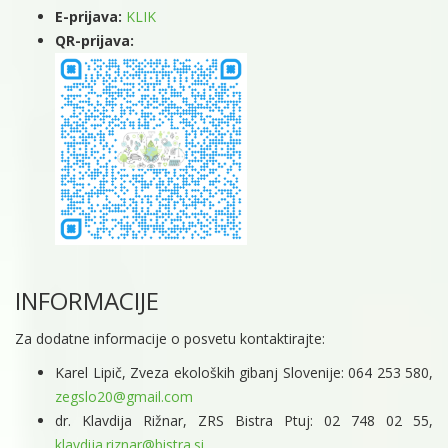
E-prijava:
KLIK
QR-prijava:
INFORMACIJE
Za dodatne informacije o posvetu kontaktirajte:
Karel Lipič, Zveza ekoloških gibanj Slovenije: 064 253 580,
zegslo20@gmail.com
dr. Klavdija Rižnar, ZRS Bistra Ptuj: 02 748 02 55,
klavdija.riznar@bistra.si