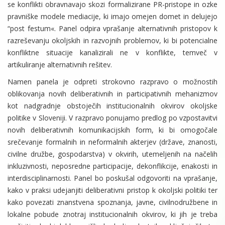
se konflikti obravnavajo skozi formalizirane PR-pristope in ozke
pravniške modele mediacije, ki imajo omejen domet in delujejo
“post festum«. Panel odpira vprašanje alternativnih pristopov k
razreševanju okoljskih in razvojnih problemov, ki bi potencialne
konfliktne situacije kanalizirali ne v konflikte, temveč v
artikuliranje alternativnih rešitev.
Namen panela je odpreti strokovno razpravo o možnostih
oblikovanja novih deliberativnih in participativnih mehanizmov
kot nadgradnje obstoječih institucionalnih okvirov okoljske
politike v Sloveniji. V razpravo ponujamo predlog po vzpostavitvi
novih deliberativnih komunikacijskih form, ki bi omogočale
srečevanje formalnih in neformalnih akterjev (države, znanosti,
civilne družbe, gospodarstva) v okvirih, utemeljenih na načelih
inkluzivnosti, neposredne participacije, dekonflikcije, enakosti in
interdisciplinarnosti. Panel bo poskušal odgovoriti na vprašanje,
kako v praksi udejanjiti deliberativni pristop k okoljski politiki ter
kako povezati znanstvena spoznanja, javne, civilnodružbene in
lokalne pobude znotraj institucionalnih okvirov, ki jih je treba