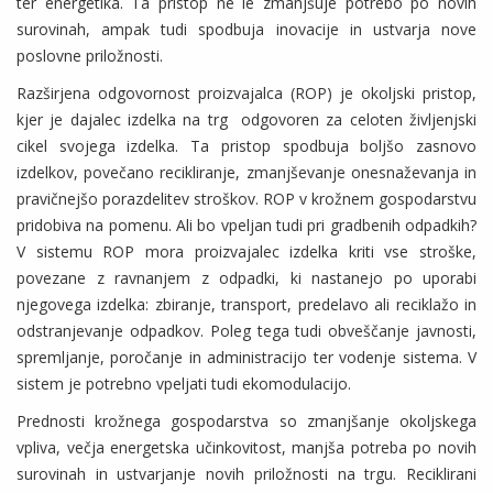
ter energetika. Ta pristop ne le zmanjšuje potrebo po novih
surovinah, ampak tudi spodbuja inovacije in ustvarja nove
poslovne priložnosti.
Razširjena odgovornost proizvajalca (ROP) je okoljski pristop,
kjer je dajalec izdelka na trg odgovoren za celoten življenjski
cikel svojega izdelka. Ta pristop spodbuja boljšo zasnovo
izdelkov, povečano recikliranje, zmanjševanje onesnaževanja in
pravičnejšo porazdelitev stroškov. ROP v krožnem gospodarstvu
pridobiva na pomenu. Ali bo vpeljan tudi pri gradbenih odpadkih?
V sistemu ROP mora proizvajalec izdelka kriti vse stroške,
povezane z ravnanjem z odpadki, ki nastanejo po uporabi
njegovega izdelka: zbiranje, transport, predelavo ali reciklažo in
odstranjevanje odpadkov. Poleg tega tudi obveščanje javnosti,
spremljanje, poročanje in administracijo ter vodenje sistema. V
sistem je potrebno vpeljati tudi ekomodulacijo.
Prednosti krožnega gospodarstva so zmanjšanje okoljskega
vpliva, večja energetska učinkovitost, manjša potreba po novih
surovinah in ustvarjanje novih priložnosti na trgu. Reciklirani