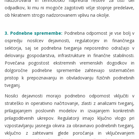
nadzorovana in tehnološko napredna rešitev za tisti del
odpadkov, ki mu ni mogoče zagotoviti višje stopnje predelave,
ob hkratnem strogo nadzorovanem vplivu na okolje.
3. Podnebne spremembe
:
Podnebna odpornost je vse bolj v
ospredju nosilcev dejavnosti, regulatorjev in finančnega
sektorja, saj se podnebna tveganja neposredno odražajo v
delovanju gospodarstva, infrastrukture in finančne stabilnosti.
Povečana pogostost ekstremnih vremenskih dogodkov in
dolgoročne podnebne spremembe zahtevajo sistematičen
pristop k prepoznavanju in obvladovanju fizičnih podnebnih
tveganj.
Nosilci dejavnosti morajo podnebno odpornost vključiti v
strateško in operativno načrtovanje, zlasti z analizami tveganj,
prilagajanjem poslovnih modelov in izvajanjem konkretnih
prilagoditvenih ukrepov. Regulatorji imajo ključno vlogo pri
vzpostavljanju jasnega okvira za obravnavo podnebnih tveganj,
vključno z zahtevami glede poročanja in vključevanjem