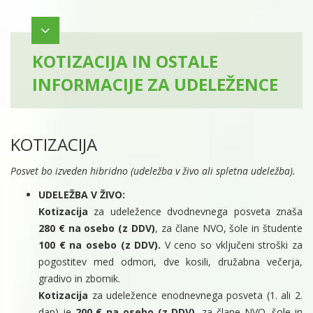
KOTIZACIJA IN OSTALE
INFORMACIJE ZA UDELEŽENCE
KOTIZACIJA
Posvet bo izveden hibridno (udeležba v živo ali spletna udeležba).
UDELEŽBA V ŽIVO:
Kotizacija
za udeležence dvodnevnega posveta znaša
280 € na osebo (z DDV)
, za člane NVO, šole in študente
100 € na osebo (z DDV).
V ceno so vključeni stroški za
pogostitev med odmori, dve kosili, družabna večerja,
gradivo in zbornik.
Kotizacija
za udeležence enodnevnega posveta (1. ali 2.
dan) je
200 € na osebo (z DDV)
, za člane NVO, šole in