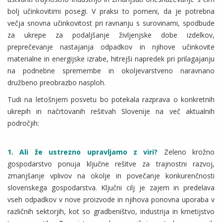
bolj učinkovitimi posegi. V praksi to pomeni, da je potrebna
večja snovna učinkovitost pri ravnanju s surovinami, spodbude
za ukrepe za podaljšanje življenjske dobe izdelkov,
preprečevanje nastajanja odpadkov in njihove učinkovite
materialne in energijske izrabe, hitrejši napredek pri prilagajanju
na podnebne spremembe in okoljevarstveno naravnano
družbeno preobrazbo nasploh.
Tudi na letošnjem posvetu bo potekala razprava o konkretnih
ukrepih in načrtovanih rešitvah Slovenije na več aktualnih
področjih:
1
. Ali že ustrezno upravljamo z viri?
Zeleno krožno
gospodarstvo ponuja ključne rešitve za trajnostni razvoj,
zmanjšanje vplivov na okolje in povečanje konkurenčnosti
slovenskega gospodarstva. Ključni cilj je zajem in predelava
vseh odpadkov v nove proizvode in njihova ponovna uporaba v
različnih sektorjih, kot so gradbeništvo, industrija in kmetijstvo