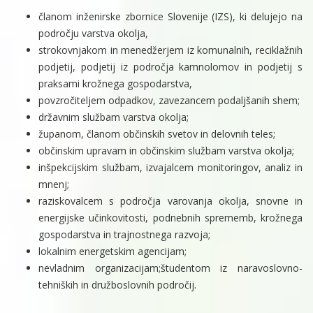
članom inženirske zbornice Slovenije (IZS), ki delujejo na
področju varstva okolja,
strokovnjakom in menedžerjem iz komunalnih, reciklažnih
podjetij, podjetij iz področja kamnolomov in podjetij s
praksami krožnega gospodarstva,
povzročiteljem odpadkov, zavezancem podaljšanih shem;
državnim službam varstva okolja;
županom, članom občinskih svetov in delovnih teles;
občinskim upravam in občinskim službam varstva okolja;
inšpekcijskim službam, izvajalcem monitoringov, analiz in
mnenj;
raziskovalcem s področja varovanja okolja, snovne in
energijske učinkovitosti, podnebnih sprememb, krožnega
gospodarstva in trajnostnega razvoja;
lokalnim energetskim agencijam;
nevladnim organizacijam;študentom iz naravoslovno-
tehniških in družboslovnih področij.