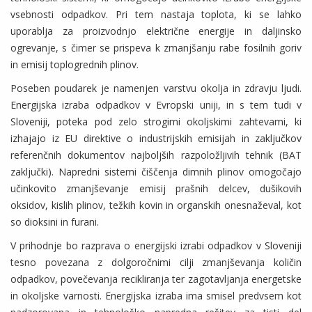
vsebnosti odpadkov. Pri tem nastaja toplota, ki se lahko
uporablja za proizvodnjo električne energije in daljinsko
ogrevanje, s čimer se prispeva k zmanjšanju rabe fosilnih goriv
in emisij toplogrednih plinov.
Poseben poudarek je namenjen varstvu okolja in zdravju ljudi.
Energijska izraba odpadkov v Evropski uniji, in s tem tudi v
Sloveniji, poteka pod zelo strogimi okoljskimi zahtevami, ki
izhajajo iz EU direktive o industrijskih emisijah in zaključkov
referenčnih dokumentov najboljših razpoložljivih tehnik (BAT
zaključki). Napredni sistemi čiščenja dimnih plinov omogočajo
učinkovito zmanjševanje emisij prašnih delcev, dušikovih
oksidov, kislih plinov, težkih kovin in organskih onesnaževal, kot
so dioksini in furani.
V prihodnje bo razprava o energijski izrabi odpadkov v Sloveniji
tesno povezana z dolgoročnimi cilji zmanjševanja količin
odpadkov, povečevanja recikliranja ter zagotavljanja energetske
in okoljske varnosti. Energijska izraba ima smisel predvsem kot