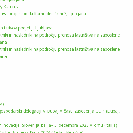
e?, Kamnik
tiva projektom kulturne dediščine?, Ljubljana
izzivov podjetij, Ljubljana
tniki in nasledniki na področju prenosa lastništva na zaposlene
jana
tniki in nasledniki na področju prenosa lastništva na zaposlene
jana
a)
 gospodarski delegaciji v Dubaj v času zasedenja COP (Dubaj,
novacije, Slovenija-Italija« 5. decembra 2023 v Rimu (Italija)
 Woche Business Days 2024 (Berlin, Nemčija)