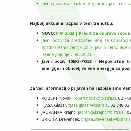
Javno povabilo za izbor programov javnih del 
---------------------------------------------------------------------
Najbolj aktualni razpisi v tem trenutku:
NOVO:
P7P 2023 | Kredit za odpravo škode
Javni poziv za predložitev vlog za sofinanci
gozdno lesnih verig v obliki javnih demo leseni
lesene gradnje v letu 2023
Javni poziv 106FS-PO23 - Nepovratne f
energije in obnovljive vire energije za po
Za več informacij o prijavah na razpise smo Vam
ROBERT Novak,
robert.novak@bistra.si
, 02 748
TJAŠA Glažar,
tjasa.glazar@bistra.si
, 02 748 02 
JADRANKA Krajnc,
jadranka.krajnc@bistra.si
, 0
BRIGITA Drevenšek,
brigita.drevensek@bistra.s
------------------------------------------------------------------------------------