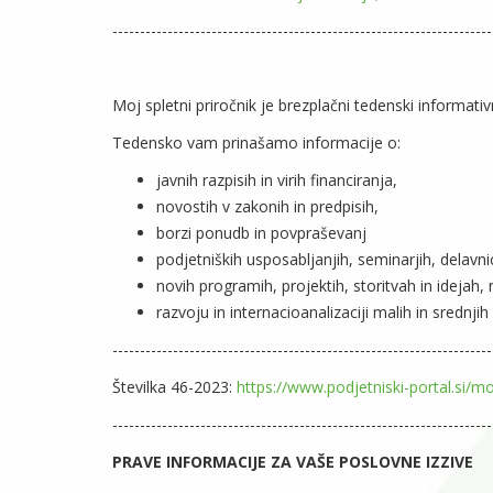
---------------------------------------------------------------------
Moj spletni priročnik je brezplačni tedenski informati
Tedensko vam prinašamo informacije o:
javnih razpisih in virih financiranja,
novostih v zakonih in predpisih,
borzi ponudb in povpraševanj
podjetniških usposabljanjih, seminarjih, delavnic
novih programih, projektih, storitvah in idejah
razvoju in internacioanalizaciji malih in srednjih 
---------------------------------------------------------------------
Številka 46-2023:
https://www.podjetniski-portal.si/mo
---------------------------------------------------------------------
PRAVE INFORMACIJE ZA VAŠE POSLOVNE IZZIVE