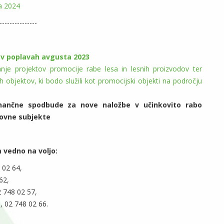
za 2024
---------------
 v poplavah avgusta 2023
ranje projektov promocije rabe lesa in lesnih proizvodov ter
h objektov, ki bodo služili kot promocijski objekti na področju
inančne spodbude za nove naložbe v učinkovito rabo
slovne subjekte
 vedno na voljo:
 02 64,
62,
2 748 02 57,
i
, 02 748 02 66.