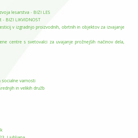
oja lesarstva - BIZI LES
t - BIZI LIKVIDNOST
sticij v izgradnjo proizvodnih, obrtnih in objektov za izvajanje
tvene centre s svetovalci za uvajanje prožnejših načinov dela,
 socialne varnosti
ednjih in velikih družb
ik
3, Ljubljana