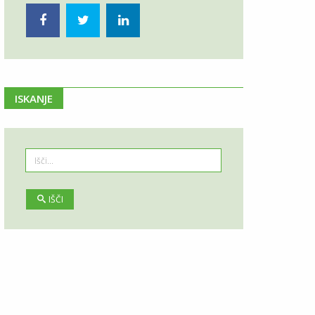
ISKANJE
IŠČI