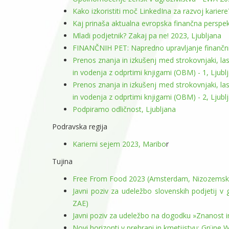
Kako izkoristiti moč LinkedIna za razvoj karier
Kaj prinaša aktualna evropska finančna perspek
Mladi podjetnik? Zakaj pa ne! 2023, Ljubljana
FINANČNIH PET: Napredno upravljanje finančnih 
Prenos znanja in izkušenj med strokovnjaki, las
in vodenja z odprtimi knjigami (OBM) - 1, Ljubl
Prenos znanja in izkušenj med strokovnjaki, las
in vodenja z odprtimi knjigami (OBM) - 2, Ljubl
Podpiramo odličnost, Ljubljana
Podravska regija
Karierni sejem 2023, Maribo
r
Tujina
Free From Food 2023 (Amsterdam, Nizozemsk
Javni poziv za udeležbo slovenskih podjetij v
ZAE)
Javni poziv za udeležbo na dogodku »Znanost in i
Novi horizonti v prehrani in kmetijstvu: Grüne