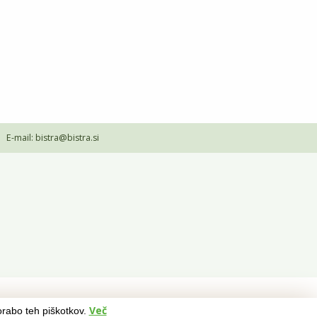
•
E-mail:
bistra@bistra.si
Več
orabo teh piškotkov.