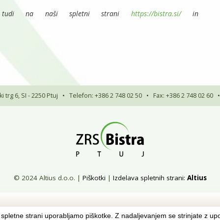
o tudi na naši spletni strani
https://bistra.si/
in
 trg 6, SI - 2250 Ptuj
•
Telefon: +386 2 748 02 50
•
Fax: +386 2 748 02 60
© 2024 Altius d.o.o.
|
Piškotki
|
Izdelava spletnih strani:
Altius
spletne strani uporabljamo piškotke. Z nadaljevanjem se strinjate z up