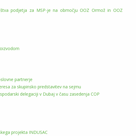
ništva podjetja za MSP-je na območju OOZ Ormož in OOZ
proizvodom
slovne partnerje
teresa za skupinsko predstavitev na sejmu
gospodarski delegaciji v Dubaj v času zasedenja COP
opskega projekta INDUSAC