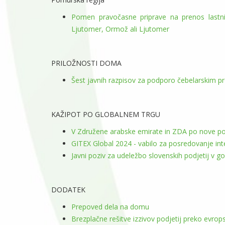
Pomen pravočasne priprave na prenos last
Ljutomer, Ormož ali Ljutomer
PRILOŽNOSTI DOMA
Šest javnih razpisov za podporo čebelarskim 
KAŽIPOT PO GLOBALNEM TRGU
V Združene arabske emirate in ZDA po nove po
GITEX Global 2024 - vabilo za posredovanje in
Javni poziv za udeležbo slovenskih podjetij v 
DODATEK
Prepoved dela na domu
Brezplačne rešitve izzivov podjetij preko evr