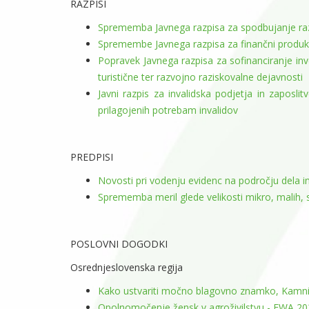
RAZPISI
Sprememba Javnega razpisa za spodbujanje razv
Spremembe Javnega razpisa za finančni produk
Popravek Javnega razpisa za sofinanciranje inve
turistične ter razvojno raziskovalne dejavnosti
Javni razpis za invalidska podjetja in zaposli
prilagojenih potrebam invalidov
PREDPISI
Novosti pri vodenju evidenc na področju dela in
Sprememba meril glede velikosti mikro, malih, sr
POSLOVNI DOGODKI
Osrednjeslovenska regija
Kako ustvariti močno blagovno znamko, Kamn
Opolnomočenje žensk v agroživilstvu - EWA 202