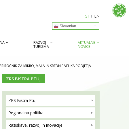
SI
EN
Slovenian
TNA
RAZVOJ
AKTUALNE
A
TURIZMA
NOVICE
 PRIROČNIK ZA MIKRO, MALA IN SREDNJE VELIKA PODJETJA
ZRS BISTRA PTUJ
ZRS Bistra
Ptuj
Regionalna
politika
Raziskave, razvoj
in inovacije