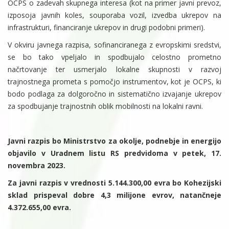
OCPS o zadevah skupnega interesa (kot na primer javni prevoz,
izposoja javnih koles, souporaba vozil, izvedba ukrepov na
infrastrukturi, financiranje ukrepov in drugi podobni primeri).
V okviru javnega razpisa, sofinanciranega z evropskimi sredstvi,
se bo tako vpeljalo in spodbujalo celostno prometno
načrtovanje ter usmerjalo lokalne skupnosti v razvoj
trajnostnega prometa s pomočjo instrumentov, kot je OCPS, ki
bodo podlaga za dolgoročno in sistematično izvajanje ukrepov
za spodbujanje trajnostnih oblik mobilnosti na lokalni ravni.
Javni razpis bo Ministrstvo za okolje, podnebje in energijo
objavilo v Uradnem listu RS predvidoma v petek, 17.
novembra 2023.
Za javni razpis v vrednosti 5.144.300,00 evra bo Kohezijski
sklad prispeval dobre 4,3 milijone evrov, natančneje
4.372.655,00 evra.