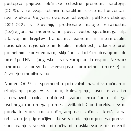
postopka priprave občinske celostne prometne strategije
(OCPS), ki se izvaja kot neinfrastrukturni ukrep na horizontalni
ravni v okviru Programa evropske kohezijske politike v obdobju
2021–2027 v Sloveniji, prednostne naloge »Trajnostna
(čez)regionalna mobilnost in povezljivost«, specifičnega cilja
»Razvoj in krepitev trajnostne, pametne in intermodalne
nacionalne, regionalne in lokalne mobilnosti, odporne proti
podnebnim spremembam, vključno z boljšim dostopom do
omrežja TEN-T (angleško Trans-European Transport Network
oziroma v prevodu vseevropsko prometno omrežje) in
čezmejno mobilnostjo«.
Namen OCPS je sprememba potovalnih navad v občinah in
izboljšanje pogojev za hojo, kolesarjenje, javni prevoz ter
alternativnih oblik mobilnosti zaradi zmanjšanja obsega
osebnega motornega prometa. Velik delež poti prebivalcev ne
poteka le znotraj meja občin, ampak se začne ali konča zunaj
teh, zato je priporočljivo, da se v nadaljnjem procesu predvidi
sodelovanje s sosednjimi občinami in usklajevanje posameznih