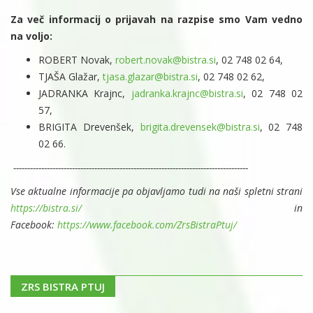
Za več informacij o prijavah na razpise smo Vam vedno
na voljo:
ROBERT Novak,
robert.novak@bistra.si
, 02 748 02 64,
TJAŠA Glažar,
tjasa.glazar@bistra.si
, 02 748 02 62,
JADRANKA Krajnc,
jadranka.krajnc@bistra.si
, 02 748 02
57,
BRIGITA Drevenšek,
brigita.drevensek@bistra.si
, 02 748
02 66.
------------------------------------------------------------------------------------
Vse aktualne informacije pa objavljamo tudi na naši spletni strani
https://bistra.si/
in
Facebook:
https://www.facebook.com/ZrsBistraPtuj/
ZRS BISTRA PTUJ