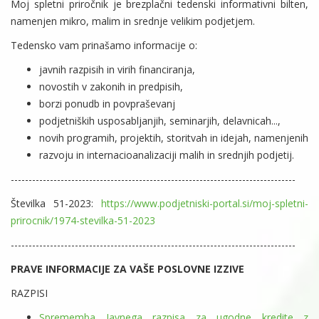
Moj spletni priročnik je brezplačni tedenski informativni bilten,
namenjen mikro, malim in srednje velikim podjetjem.
Tedensko vam prinašamo informacije o:
javnih razpisih in virih financiranja,
novostih v zakonih in predpisih,
borzi ponudb in povpraševanj
podjetniških usposabljanjih, seminarjih, delavnicah...,
novih programih, projektih, storitvah in idejah, namenjenih
razvoju in internacioanalizaciji malih in srednjih podjetij.
--------------------------------------------------------------------------------
Številka 51-2023:
https://www.podjetniski-portal.si/moj-spletni-
prirocnik/1974-stevilka-51-2023
--------------------------------------------------------------------------------
PRAVE INFORMACIJE ZA VAŠE POSLOVNE IZZIVE
RAZPISI
Sprememba Javnega razpisa za ugodne kredite z