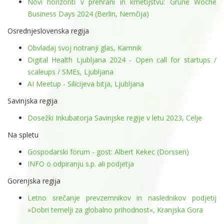
Novi horizonti v prehrani in kmetijstvu: Grüne Woche
Business Days 2024 (Berlin, Nemčija)
Osrednjeslovenska regija
Obvladaj svoj notranji glas, Kamnik
Digital Health Ljubljana 2024 - Open call for startups /
scaleups / SMEs, Ljubljana
AI Meetup - Silicijeva bitja, Ljubljana
Savinjska regija
Dosežki Inkubatorja Savinjske regije v letu 2023, Celje
Na spletu
Gospodarski forum - gost: Albert Kekec (Dorssen)
INFO o odpiranju s.p. ali podjetja
Gorenjska regija
Letno srečanje prevzemnikov in naslednikov podjetij
»Dobri temelji za globalno prihodnost«, Kranjska Gora