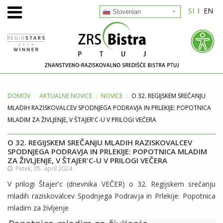
SI
EN
Slovenian
DOMOV
AKTUALNE
NOVICE
NOVICE
O 32. REGIJSKEM SREČANJU
MLADIH RAZISKOVALCEV SPODNJEGA PODRAVJA IN PRLEKIJE: POPOTNICA
MLADIM ZA ŽIVLJENJE, V ŠTAJER'C-U V PRILOGI VEČERA
O 32. REGIJSKEM SREČANJU MLADIH RAZISKOVALCEV
SPODNJEGA PODRAVJA IN PRLEKIJE: POPOTNICA MLADIM
ZA ŽIVLJENJE, V ŠTAJER'C-U V PRILOGI VEČERA
Petek, 05. april 2024
V prilogi Štajer'c (dnevnika VEČER) o 32. Regijskem srečanju
mladih raziskovalcev Spodnjega Podravja in Prlekije: Popotnica
mladim za življenje