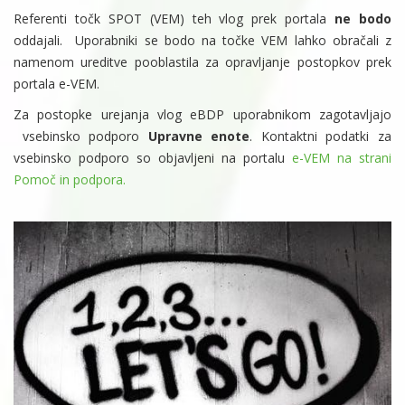
Referenti točk SPOT (VEM) teh vlog prek portala
ne bodo
oddajali. Uporabniki se bodo na točke VEM lahko obračali z
namenom ureditve pooblastila za opravljanje postopkov prek
portala e-VEM.
Za postopke urejanja vlog eBDP uporabnikom zagotavljajo
vsebinsko podporo
Upravne enote
. Kontaktni podatki za
vsebinsko podporo so objavljeni na portalu
e-VEM na strani
Pomoč in podpora.