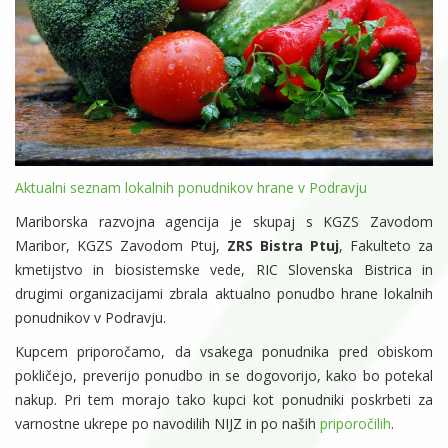
Aktualni seznam lokalnih ponudnikov hrane v Podravju
Mariborska razvojna agencija je skupaj s KGZS Zavodom
Maribor, KGZS Zavodom Ptuj,
ZRS Bistra Ptuj
, Fakulteto za
kmetijstvo in biosistemske vede, RIC Slovenska Bistrica in
drugimi organizacijami zbrala aktualno ponudbo hrane lokalnih
ponudnikov v Podravju.
Kupcem priporočamo, da vsakega ponudnika pred obiskom
pokličejo, preverijo ponudbo in se dogovorijo, kako bo potekal
nakup. Pri tem morajo tako kupci kot ponudniki poskrbeti za
varnostne ukrepe po navodilih NIJZ in po naših
priporočilih
.