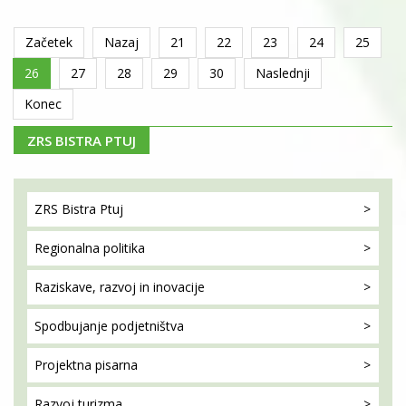
Začetek
Nazaj
21
22
23
24
25
26
27
28
29
30
Naslednji
Konec
ZRS BISTRA PTUJ
ZRS Bistra
Ptuj
Regionalna
politika
Raziskave, razvoj
in inovacije
Spodbujanje
podjetništva
Projektna
pisarna
Razvoj
turizma