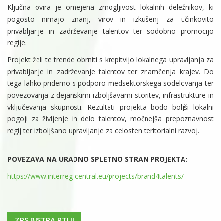
Ključna ovira je omejena zmogljivost lokalnih deležnikov, ki
pogosto nimajo znanj, virov in izkušenj za učinkovito
privabljanje in zadrževanje talentov ter sodobno promocijo
regije.
Projekt želi te trende obrniti s krepitvijo lokalnega upravljanja za
privabljanje in zadrževanje talentov ter znamčenja krajev. Do
tega lahko pridemo s podporo medsektorskega sodelovanja ter
povezovanja z dejanskimi izboljšavami storitev, infrastrukture in
vključevanja skupnosti. Rezultati projekta bodo boljši lokalni
pogoji za življenje in delo talentov, močnejša prepoznavnost
regij ter izboljšano upravljanje za celosten teritorialni razvoj.
POVEZAVA NA URADNO SPLETNO STRAN PROJEKTA:
https://www.interreg-central.eu/projects/brand4talents/
ZRS BISTRA PTUJ