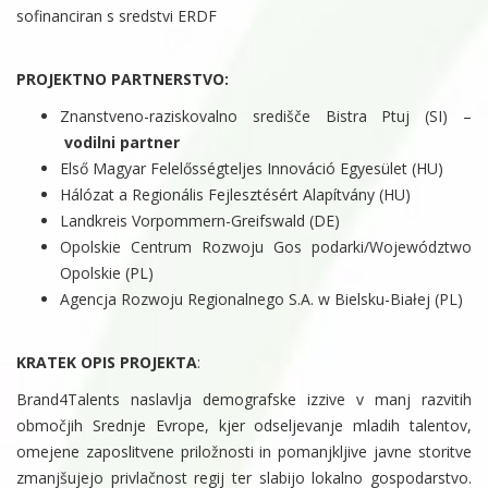
sofinanciran s sredstvi ERDF
PROJEKTNO PARTNERSTVO:
Znanstveno-raziskovalno središče Bistra Ptuj (SI) –
vodilni partner
Első Magyar Felelősségteljes Innováció Egyesület (HU)
Hálózat a Regionális Fejlesztésért Alapítvány (HU)
Landkreis Vorpommern-Greifswald (DE)
Opolskie Centrum Rozwoju Gos podarki/Województwo
Opolskie (PL)
Agencja Rozwoju Regionalnego S.A. w Bielsku-Białej (PL)
KRATEK OPIS PROJEKTA
:
Brand4Talents naslavlja demografske izzive v manj razvitih
območjih Srednje Evrope, kjer odseljevanje mladih talentov,
omejene zaposlitvene priložnosti in pomanjkljive javne storitve
zmanjšujejo privlačnost regij ter slabijo lokalno gospodarstvo.