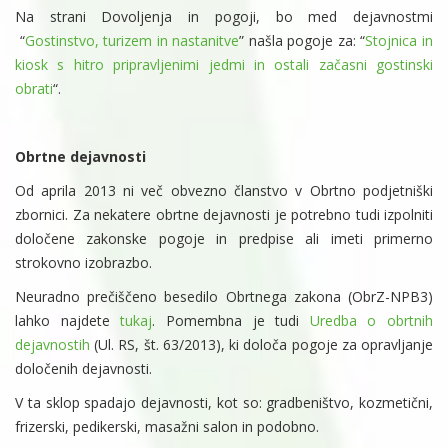
Na strani Dovoljenja in pogoji, bo med dejavnostmi
“
Gostinstvo, turizem in nastanitve
” našla pogoje za: “
Stojnica in
kiosk s hitro pripravljenimi jedmi in ostali začasni gostinski
obrati
“.
Obrtne dejavnosti
Od aprila 2013 ni več obvezno članstvo v Obrtno podjetniški
zbornici. Za nekatere obrtne dejavnosti je potrebno tudi izpolniti
določene zakonske pogoje in predpise ali imeti primerno
strokovno izobrazbo.
Neuradno prečiščeno besedilo Obrtnega zakona (ObrZ-NPB3)
lahko najdete
tukaj
. Pomembna je tudi
Uredba o obrtnih
dejavnostih
(Ul. RS, št. 63/2013), ki določa pogoje za opravljanje
določenih dejavnosti.
V ta sklop spadajo dejavnosti, kot so: gradbeništvo, kozmetični,
frizerski, pedikerski, masažni salon in podobno.