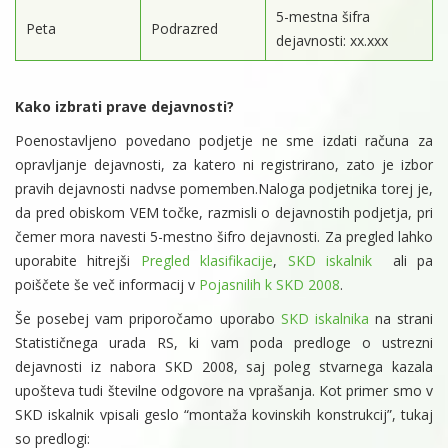
5-mestna šifra
Peta
Podrazred
dejavnosti: xx.xxx
Kako izbrati prave dejavnosti?
Poenostavljeno povedano podjetje ne sme izdati računa za
opravljanje dejavnosti, za katero ni registrirano, zato je izbor
pravih dejavnosti nadvse pomemben.Naloga podjetnika torej je,
da pred obiskom VEM točke, razmisli o dejavnostih podjetja, pri
čemer mora navesti 5-mestno šifro dejavnosti. Za pregled lahko
uporabite hitrejši
Pregled klasifikacije
,
SKD iskalnik
ali pa
poiščete še več informacij v
Pojasnilih k SKD 2008
.
Še posebej vam priporočamo uporabo
SKD iskalnika
na strani
Statističnega urada RS, ki vam poda predloge o ustrezni
dejavnosti iz nabora SKD 2008, saj poleg stvarnega kazala
upošteva tudi številne odgovore na vprašanja. Kot primer smo v
SKD iskalnik vpisali geslo “montaža kovinskih konstrukcij”, tukaj
so predlogi: