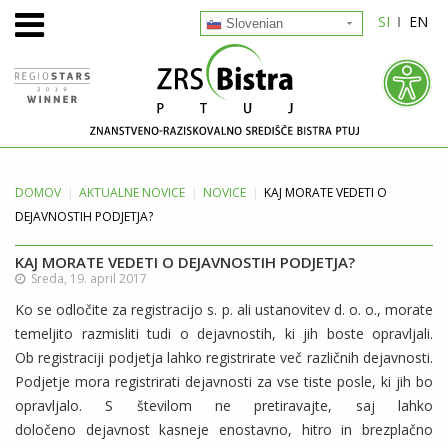
SI
EN
Slovenian
DOMOV
AKTUALNE
NOVICE
NOVICE
KAJ MORATE VEDETI O
DEJAVNOSTIH PODJETJA?
KAJ MORATE VEDETI O DEJAVNOSTIH PODJETJA?
Sreda, 19. april 2017
Ko se odločite za registracijo s. p. ali ustanovitev d. o. o., morate
temeljito razmisliti tudi o dejavnostih, ki jih boste opravljali.
Ob registraciji podjetja lahko registrirate več različnih dejavnosti.
Podjetje mora registrirati dejavnosti za vse tiste posle, ki jih bo
opravljalo. S številom ne pretiravajte, saj lahko
določeno dejavnost kasneje enostavno, hitro in brezplačno