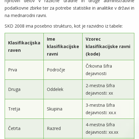
njihovih delov v različne uradne in druge administrativne
podatkovne zbirke ter za potrebe statistike in analitike v državi in
na mednarodni ravni.
SKD 2008 ima posebno strukturo, kot je razvidno iz tabele:
Ime
Vzorec
Klasifikacijska
klasifikacijske
klasifikacijske ravni
raven
ravni
(kode)
Črkovna šifra
Prva
Področje
dejavnosti
2-mestna šifra
Druga
Oddelek
dejavnosti: xx
3-mestna šifra
Tretja
Skupina
dejavnosti: xx.x
4-mestna šifra
Četrta
Razred
dejavnosti: xx.xx